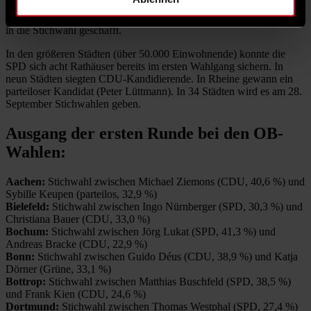
in der Städteregion Aachen bleibt es spannend, hier haben es SPD-
Kandidatin Janine Köster und Amtsinhaber Tim Grüttemeier (CDU)
in die Stichwahl geschafft.
In den größeren Städten (über 50.000 Einwohnende) konnte die
SPD sich acht Rathäuser bereits im ersten Wahlgang sichern. In
neun Städten siegten CDU-Kandidierende. In Rheine gewann ein
parteiloser Kandidat (Peter Lüttmann). In 34 Städten wird es am 28.
September Stichwahlen geben.
Ausgang der ersten Runde bei den OB-
Wahlen:
Aachen:
Stichwahl zwischen Michael Ziemons (CDU, 40,6 %) und
Sybille Keupen (parteilos, 32,9 %)
Bielefeld:
Stichwahl zwischen Ingo Nürnberger (SPD, 30,3 %) und
Christiana Bauer (CDU, 33,0 %)
Bochum:
Stichwahl zwischen Jörg Lukat (SPD, 41,3 %) und
Andreas Bracke (CDU, 22,9 %)
Bonn:
Stichwahl zwischen Guido Déus (CDU, 38,9 %) und Katja
Dörner (Grüne, 33,1 %)
Bottrop:
Stichwahl zwischen Matthias Buschfeld (SPD, 38,5 %)
und Frank Kien (CDU, 24,6 %)
Dortmund:
Stichwahl zwischen Thomas Westphal (SPD, 27,4 %)