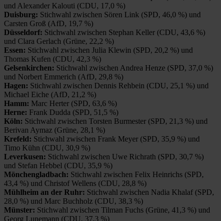
und Alexander Kalouti (CDU, 17,0 %)
Duisburg:
Stichwahl zwischen Sören Link (SPD, 46,0 %) und
Carsten Groß (AfD, 19,7 %)
Düsseldorf:
Stichwahl zwischen Stephan Keller (CDU, 43,6 %)
und Clara Gerlach (Grüne, 22,2 %)
Essen:
Stichwahl zwischen Julia Klewin (SPD, 20,2 %) und
Thomas Kufen (CDU, 42,3 %)
Gelsenkirchen:
Stichwahl zwischen Andrea Henze (SPD, 37,0 %)
und Norbert Emmerich (AfD, 29,8 %)
Hagen:
Stichwahl zwischen Dennis Rehbein (CDU, 25,1 %) und
Michael Eiche (AfD, 21,2 %)
Hamm:
Marc Herter (SPD, 63,6 %)
Herne:
Frank Dudda (SPD, 51,5 %)
Köln:
Stichwahl zwischen Torsten Burmester (SPD, 21,3 %) und
Berivan Aymaz (Grüne, 28,1 %)
Krefeld:
Stichwahl zwischen Frank Meyer (SPD, 35,9 %) und
Timo Kühn (CDU, 30,9 %)
Leverkusen:
Stichwahl zwischen Uwe Richrath (SPD, 30,7 %)
und Stefan Hebbel (CDU, 35,9 %)
Mönchengladbach:
Stichwahl zwischen Felix Heinrichs (SPD,
43,4 %) und Christof Wellens (CDU, 28,8 %)
Mühlheim an der Ruhr:
Stichwahl zwischen Nadia Khalaf (SPD,
28,0 %) und Marc Buchholz (CDU, 38,3 %)
Münster:
Stichwahl zwischen Tilman Fuchs (Grüne, 41,3 %) und
Georg Lunemann (CDU, 37,3 %)