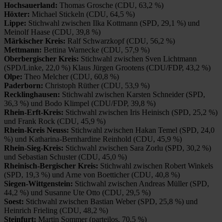
Hochsauerland:
Thomas Grosche (CDU, 63,2 %)
Höxter:
Michael Stickeln (CDU, 64,5 %)
Lippe:
Stichwahl zwischen Ilka Kottmann (SPD, 29,1 %) und
Meinolf Haase (CDU, 39,8 %)
Märkischer Kreis:
Ralf Schwarzkopf (CDU, 56,2 %)
Mettmann:
Bettina Warnecke (CDU, 57,9 %)
Oberbergischer Kreis:
Stichwahl zwischen Sven Lichtmann
(SPD/Linke, 22,0 %) Klaus Jürgen Grootens (CDU/FDP, 43,2 %)
Olpe:
Theo Melcher (CDU, 60,8 %)
Paderborn:
Christoph Rüther (CDU, 53,9 %)
Recklinghausen:
Stichwahl zwischen Karsten Schneider (SPD,
36,3 %) und Bodo Klimpel (CDU/FDP, 39,8 %)
Rhein-Erft-Kreis:
Stichwahl zwischen Iris Heinisch (SPD, 25,2 %)
und Frank Rock (CDU, 45,9 %)
Rhein-Kreis Neuss:
Stichwahl zwischen Hakan Temel (SPD, 24,0
%) und Katharina-Bernhardine Reinhold (CDU, 45,9 %)
Rhein-Sieg-Kreis:
Stichwahl zwischen Sara Zorlu (SPD, 30,2 %)
und Sebastian Schuster (CDU, 45,0 %)
Rheinisch-Bergischer Kreis:
Stichwahl zwischen Robert Winkels
(SPD, 19,3 %) und Arne von Boetticher (CDU, 40,8 %)
Siegen-Wittgenstein:
Stichwahl zwischen Andreas Müller (SPD,
44,2 %) und Susanne Ute Otto (CDU, 29,5 %)
Soest:
Stichwahl zwischen Bastian Weber (SPD, 25,8 %) und
Heinrich Frieling (CDU, 48,2 %)
Steinfurt:
Martin Sommer (parteilos, 70,5 %)