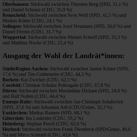
Oberhausen:
Stichwahl zwischen Thorsten Berg (SPD, 31,1 %)
und Daniel Schranz (CDU, 35,9 %)
Remscheid:
Stichwahl zwischen Sven Wolf (SPD, 41,5 %) und
Markus Kötter (CDU, 24,1 %)
Solingen:
Stichwahl zwischen Josef Neumann (SPD, 26,0 %) und
Daniel Flemm (CDU, 31,7 %)
Wuppertal:
Stichwahl zwischen Miriam Scherff (SPD, 33,3 %)
und Matthias Nocke (CDU, 23,4 %)
Ausgang der Wahl der Landrät*innen:
StädteRegion Aachen:
Stichwahl zwischen Janine Köster (SPD,
17,6 %) und Tim Grüttemeier (CDU, 44,3 %)
Borken:
Kai Zwicker (CDU, 62,5 %)
Coesfeld:
Christian Schulze Pellengahr (CDU, 67,8 %)
Düren:
Stichwahl zwischen Maximilian Dichant (SPD, 24,8 %)
und Ralf Nolten (CDU, 44,4 %)
Ennepe-Ruhr:
Stichwahl zwischen Jan-Christoph Schaberick
(SPD, 37,6 %) und Sebastian Arlt (CDU/Grüne, 32,3 %)
Euskirchen:
Markus Ramers (SPD, 68,1 %)
Gütersloh:
Ina Laukötter (CDU, 59,2 %)
Heinsberg:
Stephan Pusch (CDU, 62,6 %)
Herford:
Stichwahl zwischen Frank Diembeck (SPD/Grüne, 40,6
%) und Mirco Schmidt (CDU, 43,6 %)