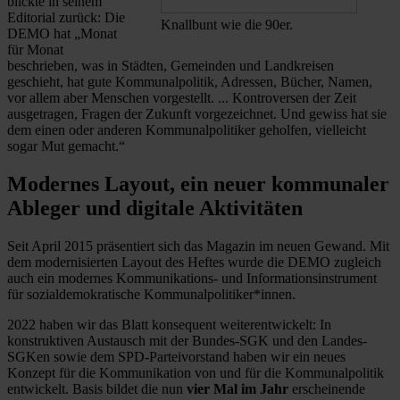
blickte in seinem
Editorial zurück: Die
Knallbunt wie die 90er.
DEMO hat „Monat
für Monat
beschrieben, was in Städten, Gemeinden und Landkreisen
geschieht, hat gute Kommunalpolitik, Adressen, Bücher, Namen,
vor allem aber Menschen vorgestellt. ... Kontroversen der Zeit
ausgetragen, Fragen der Zukunft vorgezeichnet. Und gewiss hat sie
dem einen oder anderen Kommunalpolitiker geholfen, vielleicht
sogar Mut gemacht.“
Modernes Layout, ein neuer kommunaler
Ableger und digitale Aktivitäten
Seit April 2015 präsentiert sich das Magazin im neuen Gewand. Mit
dem modernisierten Layout des Heftes wurde die DEMO zugleich
auch ein modernes Kommunikations- und Informationsinstrument
für sozialdemokratische Kommunalpolitiker*innen.
2022 haben wir das Blatt konsequent weiterentwickelt: In
konstruktiven Austausch mit der Bundes-SGK und den Landes-
SGKen sowie dem SPD-Parteivorstand haben wir ein neues
Konzept für die Kommunikation von und für die Kommunalpolitik
entwickelt. Basis bildet die nun
vier Mal im Jahr
erscheinende