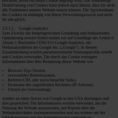
erscheint, bevor ein neues Cookie angelegt wird. Die vollständige
Deaktivierung von Cookies kann jedoch dazu führen, dass Sie nicht
alle Funktionen unserer Website nutzen können. Die Speicherdauer
der Cookies ist abhängig von ihrem Verwendungszweck und nicht
für alle gleich.
3.5.1.1. Google Analytics
Zum Zwecke der bedarfsgerechten Gestaltung und fortlaufenden
Optimierung unserer Seiten nutzen wir auf Grundlage des Artikel 6
Absatz 1 Buchstabe f DSGVO Google Analytics, ein
Webanalysedienst der Google Inc. („Google“). In diesem
Zusammenhang werden pseudonymisierte Nutzungsprofile erstellt
und Cookies verwendet. Die durch das Cookie erzeugten
Informationen über Ihre Benutzung dieser Website wie
• Browser-Typ/-Version,
• verwendetes Betriebssystem,
• Referrer-URL (die zuvor besuchte Seite),
• Hostname des zugreifenden Rechners (IP-Adresse),
• Uhrzeit der Serveranfrage,
werden an einen Server von Google in den USA übertragen und
dort gespeichert. Die Informationen werden verwendet, um die
Nutzung der Website auszuwerten, um Reports über die
Websiteaktivitäten zusammenzustellen und um weitere mit der
Websitenutzung und der Internetnutzung verbunde-ne