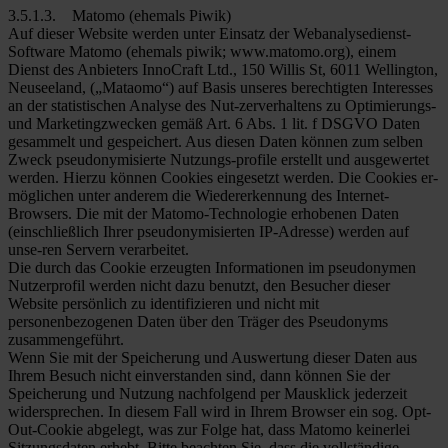
3.5.1.3. Matomo (ehemals Piwik)
Auf dieser Website werden unter Einsatz der Webanalysedienst-
Software Matomo (ehemals piwik; www.matomo.org), einem
Dienst des Anbieters InnoCraft Ltd., 150 Willis St, 6011 Wellington,
Neuseeland, („Mataomo“) auf Basis unseres berechtigten Interesses
an der statistischen Analyse des Nut-zerverhaltens zu Optimierungs-
und Marketingzwecken gemäß Art. 6 Abs. 1 lit. f DSGVO Daten
gesammelt und gespeichert. Aus diesen Daten können zum selben
Zweck pseudonymisierte Nutzungs-profile erstellt und ausgewertet
werden. Hierzu können Cookies eingesetzt werden. Die Cookies er-
möglichen unter anderem die Wiedererkennung des Internet-
Browsers. Die mit der Matomo-Technologie erhobenen Daten
(einschließlich Ihrer pseudonymisierten IP-Adresse) werden auf
unse-ren Servern verarbeitet.
Die durch das Cookie erzeugten Informationen im pseudonymen
Nutzerprofil werden nicht dazu benutzt, den Besucher dieser
Website persönlich zu identifizieren und nicht mit
personenbezogenen Daten über den Träger des Pseudonyms
zusammengeführt.
Wenn Sie mit der Speicherung und Auswertung dieser Daten aus
Ihrem Besuch nicht einverstanden sind, dann können Sie der
Speicherung und Nutzung nachfolgend per Mausklick jederzeit
widersprechen. In diesem Fall wird in Ihrem Browser ein sog. Opt-
Out-Cookie abgelegt, was zur Folge hat, dass Matomo keinerlei
Sitzungsdaten erhebt. Bitte beachten Sie, dass die vollständige