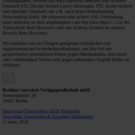
Zahlungsdaten, werden mit dem allgemein üblichen und sicheren
Standard SSL (Secure Socket Layer) übertragen. SSL ist ein sicherer
und erprobter Standard, der z.B. auch beim Onlinebanking
Verwendung findet. Sie erkennen eine sichere SSL-Verbindung
unter anderem an dem angehängten s am http (also https://...) in der
Adressleiste Ihres Browsers oder am Schloss-Symbol im unteren
Bereich Ihres Browsers.
Wir bedienen uns im Übrigen geeigneter technischer und
organisatorischer Sicherheitsmaßnahmen, um Ihre bei uns
gespeicherten persönlichen Daten gegen Manipulation, teilweisen
oder vollständigen Verlust und gegen unbefugten Zugriff Dritter zu
schützen.
Berliner vorwärts Verlagsgesellschaft mbH
Stresemannstr. 28
10963 Berlin
Impressum
Datenschutz
AGB
Netiquette
Newsletter
Sponsoring & Anzeigen
Mediadaten
© demo
2026