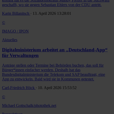
kommt hat es die Sozialdemokratin Mandy Pfeifer in die Stichwahl
geschafft, wo sie gegen Sebastian Ehlers von der CDU antritt.
Karin Billanitsch
· 13. April 2026 13:28:01
©
IMAGO / IPON
Aktuelles
Digitalministerium arbeitet an „Deutschland-App“
für Verwaltungen
Anträge stellen oder Termine bei Behörden buchen, das soll für
Bürger*innen einfacher werden. Deshalb hat das
Bundesdigitalministerium die Telekom und SAP beauftragt, eine
App zu entwickeln. Bald wird sie in Kommunen getestet.
Carl-Friedrich Höck
· 10. April 2026 15:53:52
©
Michael Gottschalk/photothek.net