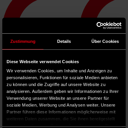
Zustimmung
Details
Über Cookies
Diese Webseite verwendet Cookies
Wir verwenden Cookies, um Inhalte und Anzeigen zu
personalisieren, Funktionen für soziale Medien anbieten
in DEMO-Heft 10/1969
zu können und die Zugriffe auf unsere Website zu
©
analysieren. Außerdem geben wir Informationen zu Ihrer
Verwendung unserer Website an unsere Partner für
Jana Schulze/vorwärts
soziale Medien, Werbung und Analysen weiter. Unsere
Polis - der Kommunalpolitik-Podcast
Partner führen diese Informationen möglicherweise mit
weiteren Daten zusammen, die Sie ihnen bereitgestellt
Folge 5: Schrottimmobilien in Gelsenkirchen:
Vermietet, versteigert – abgerissen?
haben oder die sie im Rahmen Ihrer Nutzung der Dienste