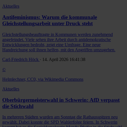
Aktuelles
Antifeminismus: Warum die kommunale
Gleichstellungsarbeit unter Druck steht
Gleichstellungsbeauftragte in Kommunen werden zunehmend
angefeindet. Viele sehen ihre Arbeit durch antidemokratische
Entwicklungen bedroht, zeigt eine Umfrage. Eine neue
Handreichung soll ihnen helfen, mit den Angriffen umzugehen.
Carl-Friedrich Höck
· 14. April 2026 16:41:38
©
Helmlechner, CC0, via Wikimedia Commons
Aktuelles
Oberbürgermeisterwahl in Schwerin: AfD verpasst
die Stichwahl
In mehreren Städten wurden am Sonntag die Rathausspitzen neu
gewählt. Dabei konnte die SPD Wahlerfolge feiern. In Schwerin