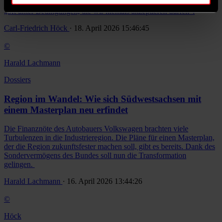
Kommunen. Sie räumte ein: Kommunalpolitiker*innen arbeiteten
„oft unter Bedingungen, die wir niemals akzeptieren dürfen“.
Carl-Friedrich Höck
· 18. April 2026 15:46:45
©
Harald Lachmann
Dossiers
Region im Wandel: Wie sich Südwestsachsen mit
einem Masterplan neu erfindet
Die Finanznöte des Autobauers Volkswagen brachten viele
Turbulenzen in die Industrieregion. Die Pläne für einen Masterplan,
der die Region zukunftsfester machen soll, gibt es bereits. Dank des
Sondervermögens des Bundes soll nun die Transformation
gelingen.
Harald Lachmann
· 16. April 2026 13:44:26
©
Höck