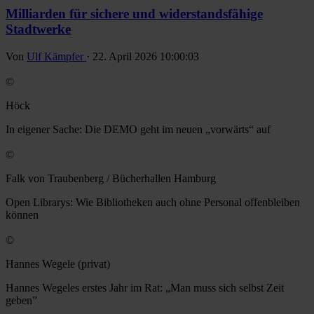
Milliarden für sichere und widerstandsfähige
Stadtwerke
Von
Ulf Kämpfer
· 22. April 2026 10:00:03
©
Höck
In eigener Sache: Die DEMO geht im neuen „vorwärts“ auf
©
Falk von Traubenberg / Bücherhallen Hamburg
Open Librarys: Wie Bibliotheken auch ohne Personal offenbleiben
können
©
Hannes Wegele (privat)
Hannes Wegeles erstes Jahr im Rat: „Man muss sich selbst Zeit
geben”