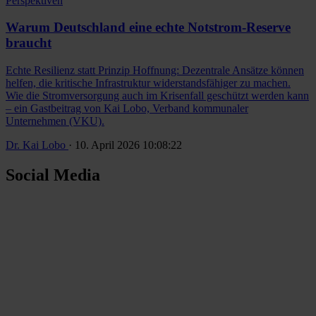
Perspektiven
Warum Deutschland eine echte Notstrom-Reserve
braucht
Echte Resilienz statt Prinzip Hoffnung: Dezentrale Ansätze können
helfen, die kritische Infrastruktur widerstandsfähiger zu machen.
Wie die Stromversorgung auch im Krisenfall geschützt werden kann
– ein Gastbeitrag von Kai Lobo, Verband kommunaler
Unternehmen (VKU).
Dr. Kai Lobo
· 10. April 2026 10:08:22
Social Media