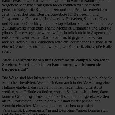
darin etwas entwickeln wollen. Daraufhin wurden Raumstipendien
vergeben: Menschen mit guten Ideen konnten zu einem sehr
geringen Entgelt die Räume nutzen und dort Projekte entwickeln.
Jetzt gibt es dort zum Beispiel Angebote für Bewegung und
Entspannung, Kunst und Handwerk (z.B. Weben, Spinnen, Glas
und Keramik) Coaching und ein Stop-Motion-Studio. Auch mehrere
Zukunftswerkstätten zum Thema Mobilität, Ernährung und Energie
gibt es. Diese Angebote wären wahrscheinlich nicht in Angermünde
entstanden, wenn es den Raum dafür nicht gegeben hätte. Ein
anderes Beispiel: In Neukirchen wird ein leerstehendes Autohaus zu
einem Gemeindezentrum entwickelt, wo Kulinarik eine große Rolle
spielt.
Auch Großstädte haben mit Leerstand zu kämpfen. Wo sehen
Sie einen Vorteil der kleinen Kommunen, was können sie
besonders gut?
Die Wege sind hier kürzer und es sind nicht gleich unglaublich viele
Menschen involviert. Wenn sich dann auch in der Verwaltung eine
Haltung etabliert, dass Leute mit ihren neuen Ideen unterstützt
werden, statt Gründe zu finden, warum Sachen nicht gehen, dann
können Gründungsprojekte potenziell schneller umgesetzt werden
als in Großstädten. Denn in der Kleinstadt ist der persönliche
Kontakt einfacher. Man kriegt mit, was nebenan passiert.
Verwaltung, Bürgermeister*in und Bewohner*innen können sich
viel direkter Feedback geben.