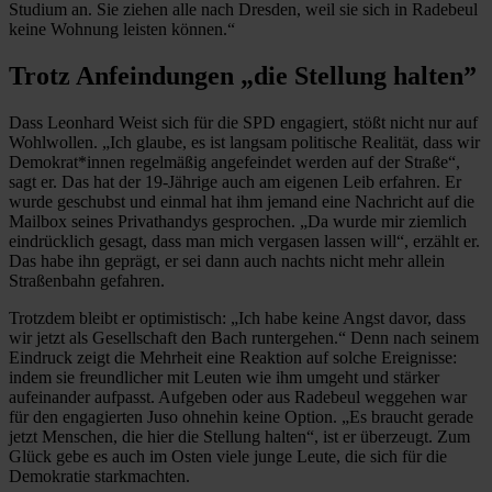
Studium an. Sie ziehen alle nach Dresden, weil sie sich in Radebeul
keine Wohnung leisten können.“
Trotz Anfeindungen „die Stellung halten”
Dass Leonhard Weist sich für die SPD engagiert, stößt nicht nur auf
Wohlwollen. „Ich glaube, es ist langsam politische Realität, dass wir
Demokrat*innen regelmäßig angefeindet werden auf der Straße“,
sagt er. Das hat der 19-Jährige auch am eigenen Leib erfahren. Er
wurde geschubst und einmal hat ihm jemand eine Nachricht auf die
Mailbox seines Privathandys gesprochen. „Da wurde mir ziemlich
eindrücklich gesagt, dass man mich vergasen lassen will“, erzählt er.
Das habe ihn geprägt, er sei dann auch nachts nicht mehr allein
Straßenbahn gefahren.
Trotzdem bleibt er optimistisch: „Ich habe keine Angst davor, dass
wir jetzt als Gesellschaft den Bach runtergehen.“ Denn nach seinem
Eindruck zeigt die Mehrheit eine Reaktion auf solche Ereignisse:
indem sie freundlicher mit Leuten wie ihm umgeht und stärker
aufeinander aufpasst. Aufgeben oder aus Radebeul weggehen war
für den engagierten Juso ohnehin keine Option. „Es braucht gerade
jetzt Menschen, die hier die Stellung halten“, ist er überzeugt. Zum
Glück gebe es auch im Osten viele junge Leute, die sich für die
Demokratie starkmachten.