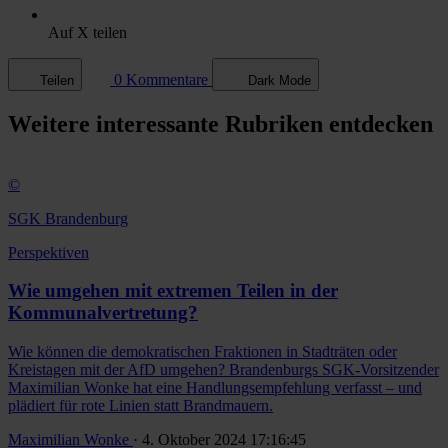
Auf X teilen
0 Kommentare
Teilen
Dark Mode
Weitere
interessante Rubriken
entdecken
©
SGK Brandenburg
Perspektiven
Wie umgehen mit extremen Teilen in der
Kommunalvertretung?
Wie können die demokratischen Fraktionen in Stadträten oder
Kreistagen mit der AfD umgehen? Brandenburgs SGK-Vorsitzender
Maximilian Wonke hat eine Handlungsempfehlung verfasst – und
plädiert für rote Linien statt Brandmauern.
Maximilian Wonke
· 4. Oktober 2024 17:16:45