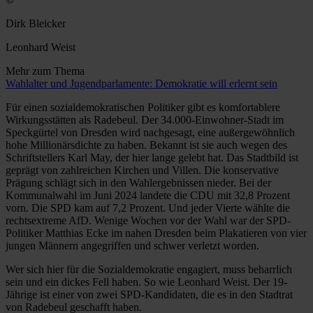
Dirk Bleicker
Leonhard Weist
Mehr zum Thema
Wahlalter und Jugendparlamente: Demokratie will erlernt sein
Für einen sozialdemokratischen Politiker gibt es komfortablere
Wirkungsstätten als Radebeul. Der 34.000-Einwohner-Stadt im
Speckgürtel von Dresden wird nachgesagt, eine außergewöhnlich
hohe Millionärsdichte zu haben. Bekannt ist sie auch wegen des
Schriftstellers Karl May, der hier lange gelebt hat. Das Stadtbild ist
geprägt von zahlreichen Kirchen und Villen. Die konservative
Prägung schlägt sich in den Wahlergebnissen nieder. Bei der
Kommunalwahl im Juni 2024 landete die CDU mit 32,8 Prozent
vorn. Die SPD kam auf 7,2 Prozent. Und jeder Vierte wählte die
rechtsextreme AfD. Wenige Wochen vor der Wahl war der SPD-
Politiker Matthias Ecke im nahen Dresden beim Plakatieren von vier
jungen Männern angegriffen und schwer verletzt worden.
Wer sich hier für die Sozialdemokratie engagiert, muss beharrlich
sein und ein dickes Fell haben. So wie Leonhard Weist. Der 19-
Jährige ist einer von zwei SPD-Kandidaten, die es in den Stadtrat
von Radebeul geschafft haben.