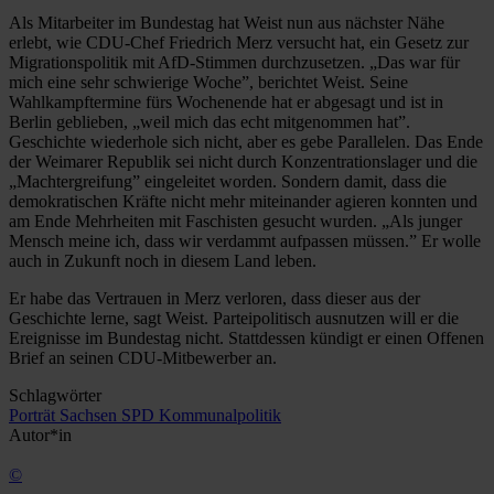
Als Mitarbeiter im Bundestag hat Weist nun aus nächster Nähe
erlebt, wie CDU-Chef Friedrich Merz versucht hat, ein Gesetz zur
Migrationspolitik mit AfD-Stimmen durchzusetzen. „Das war für
mich eine sehr schwierige Woche”, berichtet Weist. Seine
Wahlkampftermine fürs Wochenende hat er abgesagt und ist in
Berlin geblieben, „weil mich das echt mitgenommen hat”.
Geschichte wiederhole sich nicht, aber es gebe Parallelen. Das Ende
der Weimarer Republik sei nicht durch Konzentrationslager und die
„Machtergreifung” eingeleitet worden. Sondern damit, dass die
demokratischen Kräfte nicht mehr miteinander agieren konnten und
am Ende Mehrheiten mit Faschisten gesucht wurden. „Als junger
Mensch meine ich, dass wir verdammt aufpassen müssen.” Er wolle
auch in Zukunft noch in diesem Land leben.
Er habe das Vertrauen in Merz verloren, dass dieser aus der
Geschichte lerne, sagt Weist. Parteipolitisch ausnutzen will er die
Ereignisse im Bundestag nicht. Stattdessen kündigt er einen Offenen
Brief an seinen CDU-Mitbewerber an.
Schlagwörter
Porträt
Sachsen
SPD
Kommunalpolitik
Autor*in
©