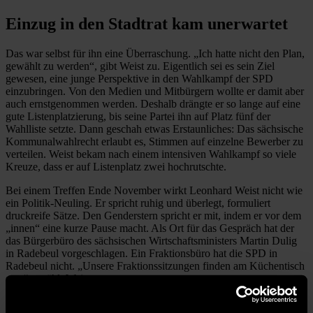
Einzug in den Stadtrat kam unerwartet
Das war selbst für ihn eine Überraschung. „Ich hatte nicht den Plan,
gewählt zu werden“, gibt Weist zu. Eigentlich sei es sein Ziel
gewesen, eine junge Perspektive in den Wahlkampf der SPD
einzubringen. Von den Medien und Mitbürgern wollte er damit aber
auch ernstgenommen werden. Deshalb drängte er so lange auf eine
gute Listenplatzierung, bis seine Partei ihn auf Platz fünf der
Wahlliste setzte. Dann geschah etwas Erstaunliches: Das sächsische
Kommunalwahlrecht erlaubt es, Stimmen auf einzelne Bewerber zu
verteilen. Weist bekam nach einem intensiven Wahlkampf so viele
Kreuze, dass er auf Listenplatz zwei hochrutschte.
Bei einem Treffen Ende November wirkt Leonhard Weist nicht wie
ein Politik-Neuling. Er spricht ruhig und überlegt, formuliert
druckreife Sätze. Den Genderstern spricht er mit, indem er vor dem
„innen“ eine kurze Pause macht. Als Ort für das Gespräch hat der
das Bürgerbüro des sächsischen Wirtschaftsministers Martin Dulig
in Radebeul vorgeschlagen. Ein Fraktionsbüro hat die SPD in
Radebeul nicht. „Unsere Fraktionssitzungen finden am Küchentisch
statt“, erzählt Weist.
Politische Familie