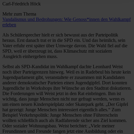
Carl-Friedrich Höck
Mehr zum Thema
Vandalismus und Bedrohungen: Wie Genoss*innen den Wahlkampf
erleben
Als Schülersprecher hielt er sich bewusst aus der Parteipolitik
heraus. Erst danach trat er in die SPD ein. Und das heimlich, sein
Vater erfuhr erst später über Umwege davon. Die Wahl fiel auf die
SPD, weil er überzeugt ist, dass Klimaschutz mit sozialem
Ausgleich einhergehen muss.
Selbst als SPD-Kandidat im Wahlkampf dachte Leonhard Weist
noch über Parteigrenzen hinweg. Weil es in Radebeul bis heute kein
Jugendparlament gibt, veranstaltete er zusammen mit Kandidaten
anderer demokratischer Parteien einen Jugendgipfel. Dort konnten
Jugendliche in Workshops ihre Wünsche an den Stadtrat diskutieren.
Die Forderungen will Weist jetzt in den Rat einbringen. Ihm ist
wichtig, dass junge Menschen nicht nur gefragt werden, wenn es
um einen neuen Kinderspielplatz oder Skatepark geht. „Der Gipfel
hat gezeigt: Junge Menschen interessiert eigentlich alles.“ Zum
Beispiel Verkehrspolitik: Junge Menschen ohne Führerschein
wollten schließlich auch als Radfahrende sicher ans Ziel kommen.
Oder sozialer Wohnungsbau. Weist berichtet: „Viele meiner
Freundinnen und Freunde fangen jetzt eine Ausbildung oder ein