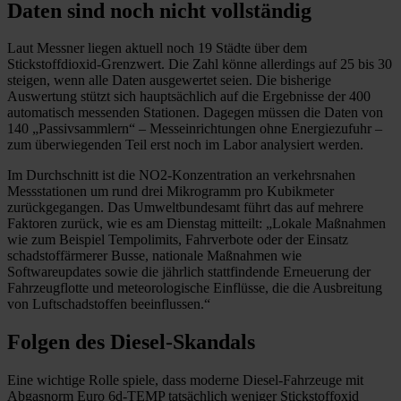
Daten sind noch nicht vollständig
Laut Messner liegen aktuell noch 19 Städte über dem
Stickstoffdioxid-Grenzwert. Die Zahl könne allerdings auf 25 bis 30
steigen, wenn alle Daten ausgewertet seien. Die bisherige
Auswertung stützt sich hauptsächlich auf die Ergebnisse der 400
automatisch messenden Stationen. Dagegen müssen die Daten von
140 „Passivsammlern“ – Messeinrichtungen ohne Energiezufuhr –
zum überwiegenden Teil erst noch im Labor analysiert werden.
Im Durchschnitt ist die NO2-Konzentration an verkehrsnahen
Messstationen um rund drei Mikrogramm pro Kubikmeter
zurückgegangen. Das Umweltbundesamt führt das auf mehrere
Faktoren zurück, wie es am Dienstag mitteilt: „Lokale Maßnahmen
wie zum Beispiel Tempolimits, Fahrverbote oder der Einsatz
schadstoffärmerer Busse, nationale Maßnahmen wie
Softwareupdates sowie die jährlich stattfindende Erneuerung der
Fahrzeugflotte und meteorologische Einflüsse, die die Ausbreitung
von Luftschadstoffen beeinflussen.“
Folgen des Diesel-Skandals
Eine wichtige Rolle spiele, dass moderne Diesel-Fahrzeuge mit
Abgasnorm Euro 6d-TEMP tatsächlich weniger Stickstoffoxid