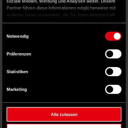
soziale Medien, Werbung und Analysen weiter. Unsere
Partner führen diese Informationen möglicherweise mit
weiteren Daten zusammen, die Sie ihnen bereitgestellt
haben oder die sie im Rahmen Ihrer Nutzung der Dienste
gesammelt haben.
Einwilligungsauswahl
Notwendig
Präferenzen
Statistiken
Marketing
Auf X teilen
0 Kommentare
Teilen
Dark Mode
Alle zulassen