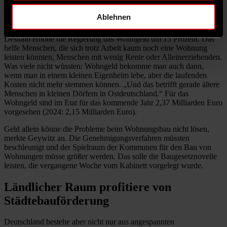
Ablehnen
„Die Wohnungen, die heute gefördert werden, stehen natürlich erst
zu einem späteren Zeitpunkt“, erklärte die Sozialdemokratin.
Deshalb erhöhe die Regierung das Wohngeld um 15 Prozent. Das
helfe Menschen, die sich trotz Arbeit kaum noch eine Wohnung
leisten könnten, Menschen mit wenig Rente oder Alleinerziehenden.
Was viele nicht wüssten: Wohngeld bekomme man auch dann,
wenn man in einem kleinen Eigenheim lebe, aber die laufenden
Kosten nicht mehr stemmen können. „Und das betrifft gerade ältere
Menschen in kleinen Dörfern in Ostdeutschland.“ Für das
Wohngeld sind im Etat für das kommende Jahr 2,37 Milliarden Euro
vorgesehen (2024: 2,15 Milliarden Euro).
Geld allein könne die Probleme beim Wohnungsbau nicht lösen,
merkte Geywitz an. Die Genehmigungsverfahren müssten
beschleunigt und der Spielraum der Kommunen für den Bau von
Wohnungen müsse größer werden. Das solle die Baugesetznovelle
leisten, die vergangene Woche vom Kabinett vorgelegt wurde.
Ländlicher Raum profitiere von
Städtebauförderung
Deutschland bestehe aber nicht nur aus angespannten