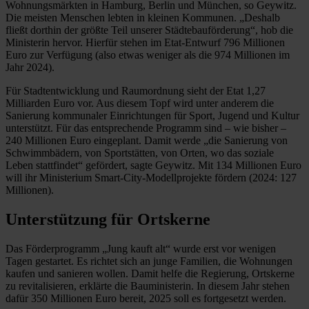
Wohnungsmärkten in Hamburg, Berlin und München, so Geywitz.
Die meisten Menschen lebten in kleinen Kommunen. „Deshalb
fließt dorthin der größte Teil unserer Städtebauförderung“, hob die
Ministerin hervor. Hierfür stehen im Etat-Entwurf 796 Millionen
Euro zur Verfügung (also etwas weniger als die 974 Millionen im
Jahr 2024).
Für Stadtentwicklung und Raumordnung sieht der Etat 1,27
Milliarden Euro vor. Aus diesem Topf wird unter anderem die
Sanierung kommunaler Einrichtungen für Sport, Jugend und Kultur
unterstützt. Für das entsprechende Programm sind – wie bisher –
240 Millionen Euro eingeplant. Damit werde „die Sanierung von
Schwimmbädern, von Sportstätten, von Orten, wo das soziale
Leben stattfindet“ gefördert, sagte Geywitz. Mit 134 Millionen Euro
will ihr Ministerium Smart-City-Modellprojekte fördern (2024: 127
Millionen).
Unterstützung für Ortskerne
Das Förderprogramm „Jung kauft alt“ wurde erst vor wenigen
Tagen gestartet. Es richtet sich an junge Familien, die Wohnungen
kaufen und sanieren wollen. Damit helfe die Regierung, Ortskerne
zu revitalisieren, erklärte die Bauministerin. In diesem Jahr stehen
dafür 350 Millionen Euro bereit, 2025 soll es fortgesetzt werden.