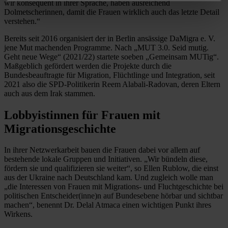
wir konsequent in ihrer Sprache, haben ausreichend
Dolmetscherinnen, damit die Frauen wirklich auch das letzte Detail
verstehen.“
Bereits seit 2016 organisiert der in Berlin ansässige DaMigra e. V.
jene Mut machenden Programme. Nach „MUT 3.0. Seid mutig.
Geht neue Wege“ (2021/22) startete soeben „Gemeinsam MUTig“.
Maßgeblich gefördert werden die Projekte durch die
Bundesbeauftragte für Migration, Flüchtlinge und Integration, seit
2021 also die SPD-Politikerin Reem Alabali-Radovan, deren Eltern
auch aus dem Irak stammen.
Lobbyistinnen für Frauen mit
Migrationsgeschichte
In ihrer Netzwerkarbeit bauen die ­Frauen dabei vor allem auf
bestehende lokale Gruppen und Initiativen. „Wir bündeln diese,
fördern sie und qualifizieren sie weiter“, so Ellen Rublow, die einst
aus der Ukraine nach Deutschland kam. Und zugleich wolle man
„die Interessen von Frauen mit Migrations- und Fluchtgeschichte bei
politischen ­Entscheider(inne)n auf Bundesebene hörbar und sichtbar
machen“, benennt Dr. Delal Atmaca einen wichtigen Punkt ihres
Wirkens.