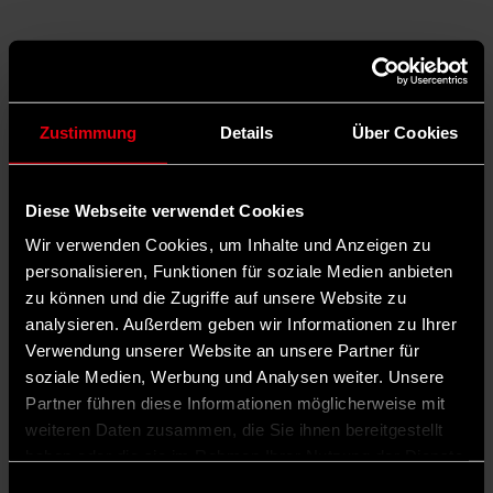
Zustimmung
Details
Über Cookies
Diese Webseite verwendet Cookies
Wir verwenden Cookies, um Inhalte und Anzeigen zu
personalisieren, Funktionen für soziale Medien anbieten
zu können und die Zugriffe auf unsere Website zu
Auf X teilen
analysieren. Außerdem geben wir Informationen zu Ihrer
Verwendung unserer Website an unsere Partner für
0 Kommentare
Teilen
Dark Mode
soziale Medien, Werbung und Analysen weiter. Unsere
Partner führen diese Informationen möglicherweise mit
„Wir gehen doch nicht in Männerzirkel, wenn wir die Frauen
weiteren Daten zusammen, die Sie ihnen bereitgestellt
erreichen wollen“, entrüstet sich Ellen Rublow fast ein wenig.
„Nein, wir wollen, dass sich die Frauen selbst entscheiden können.
haben oder die sie im Rahmen Ihrer Nutzung der Dienste
Selbstbestimmt und ohne Druck.“
gesammelt haben.
Einwilligungsauswahl