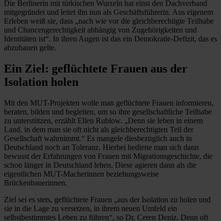
Die Berlinerin mit türkischen Wurzeln hat einst den Dachverband
mitgegründet und leitet ihn nun als Geschäftsführerin. Aus eigenem
Erleben weiß sie, dass „nach wie vor die gleichberechtigte Teilhabe
und Chancengerechtigkeit abhängig von Zugehörigkeiten und
Identitäten ist“. In ihren ­Augen ist das ein Demokratie-Defizit, das es
­abzubauen gelte.
Ein Ziel: geflüchtete Frauen aus der
Isolation holen
Mit den MUT-Projekten wolle man geflüchtete Frauen informieren,
beraten, bilden und begleiten, um so ihre gesellschaftliche Teilhabe
zu unterstützen, erzählt Ellen Rublow. „Denn sie leben in einem
Land, in dem man sie oft nicht als gleichberechtigten Teil der
Gesellschaft wahrnimmt.“ Es mangele diesbezüglich auch in
Deutschland noch an Toleranz. Hierbei bediene man sich dann
bewusst der Erfahrungen von Frauen mit Mi­grationsgeschichte, die
schon länger in Deutschland leben. Diese agieren dann als die
eigentlichen MUT-Macherinnen beziehungsweise
Brückenbauerinnen.
Ziel sei es stets, geflüchtete Frauen „aus der Isolation zu holen und
sie in die Lage zu versetzen, in ihrem neuen Umfeld ein
selbstbestimmtes Leben zu führen“, so Dr. Ceren Deniz. Denn oft