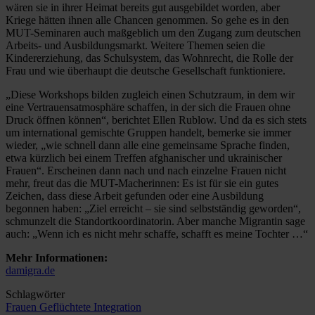
wären sie in ihrer Heimat bereits gut ausgebildet worden, aber
Kriege hätten ihnen alle Chancen genommen. So gehe es in den
MUT-Seminaren auch maßgeblich um den Zugang zum deutschen
Arbeits- und Ausbildungsmarkt. Weitere Themen seien die
Kindererziehung, das Schulsystem, das Wohnrecht, die Rolle der
Frau und wie überhaupt die deutsche Gesellschaft funktioniere.
„Diese Workshops bilden zugleich einen Schutzraum, in dem wir
eine Vertrauensatmosphäre schaffen, in der sich die Frauen ohne
Druck öffnen können“, berichtet Ellen Rublow. Und da es sich stets
um international gemischte Gruppen handelt, bemerke sie immer
wieder, „wie schnell dann alle eine gemeinsame Sprache finden,
etwa kürzlich bei einem Treffen afghanischer und ukrainischer
Frauen“. Erscheinen dann nach und nach einzelne Frauen nicht
mehr, freut das die MUT-Macherinnen: Es ist für sie ein gutes
Zeichen, dass diese Arbeit gefunden oder eine Ausbildung
begonnen haben: „Ziel erreicht – sie sind selbstständig geworden“,
schmunzelt die Standortkoordinatorin. Aber manche Migrantin sage
auch: „Wenn ich es nicht mehr schaffe, schafft es meine Tochter …“
Mehr Informationen:
damigra.de
Schlagwörter
Frauen
Geflüchtete
Integration