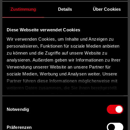
Zustimmung
Details
Über Cookies
Diese Webseite verwendet Cookies
Wir verwenden Cookies, um Inhalte und Anzeigen zu
personalisieren, Funktionen für soziale Medien anbieten
zu können und die Zugriffe auf unsere Website zu
analysieren. Außerdem geben wir Informationen zu Ihrer
Verwendung unserer Website an unsere Partner für
soziale Medien, Werbung und Analysen weiter. Unsere
Auf X teilen
Partner führen diese Informationen möglicherweise mit
weiteren Daten zusammen, die Sie ihnen bereitgestellt
0 Kommentare
Teilen
Dark Mode
haben oder die sie im Rahmen Ihrer Nutzung der Dienste
gesammelt haben.
Einwilligungsauswahl
Notwendig
Die Kreisstadt Neuss liegt gegenüber von Düsseldorf, hat eine
eigene Skihalle, in der Nähe die Museumsinsel Hombroich – und
das städtische Lukaskrankenhaus, einen der größten Anbieter von
Gesundheitsleistungen im Rhein-Kreis Neuss und ein Krankenhaus
Präferenzen