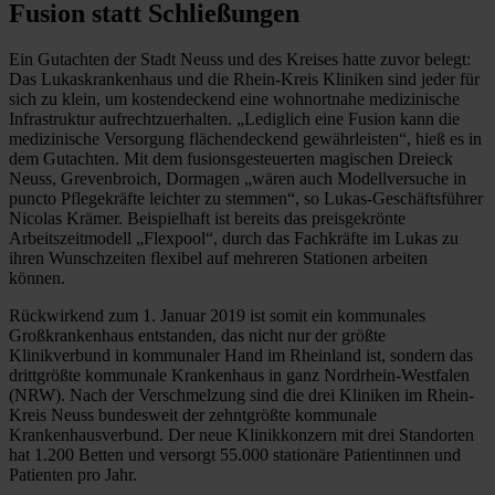
Fusion statt Schließungen
Ein Gutachten der Stadt Neuss und des Kreises hatte zuvor belegt:
Das Lukaskrankenhaus und die Rhein-Kreis Kliniken sind jeder für
sich zu klein, um kostendeckend eine wohnortnahe medizinische
Infrastruktur aufrechtzuerhalten. „Lediglich eine Fusion kann die
medizinische Versorgung flächendeckend gewährleisten“, hieß es in
dem Gutachten. Mit dem fusionsgesteuerten magischen Dreieck
Neuss, Grevenbroich, Dormagen „wären auch Modellversuche in
puncto Pflegekräfte leichter zu stemmen“, so Lukas-Geschäftsführer
Nicolas Krämer. Beispielhaft ist bereits das preisgekrönte
Arbeitszeitmodell „Flexpool“, durch das Fachkräfte im Lukas zu
ihren Wunschzeiten flexibel auf mehreren Stationen arbeiten
können.
Rückwirkend zum 1. Januar 2019 ist somit ein kommunales
Großkrankenhaus entstanden, das nicht nur der größte
Klinikverbund in kommunaler Hand im Rheinland ist, sondern das
drittgrößte kommunale Krankenhaus in ganz Nordrhein-Westfalen
(NRW). Nach der Verschmelzung sind die drei Kliniken im Rhein-
Kreis Neuss bundesweit der zehntgrößte kommunale
Krankenhausverbund. Der neue Klinikkonzern mit drei Standorten
hat 1.200 Betten und versorgt 55.000 stationäre Patientinnen und
Patienten pro Jahr.