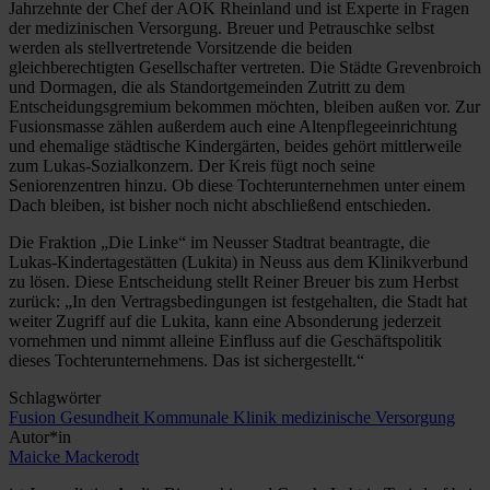
Jahrzehnte der Chef der AOK Rheinland und ist Experte in Fragen
der medizinischen Versorgung. Breuer und Petrauschke selbst
werden als stellvertretende Vorsitzende die beiden
gleichberechtigten Gesellschafter vertreten. Die Städte Grevenbroich
und Dormagen, die als Standortgemeinden Zutritt zu dem
Entscheidungsgremium bekommen möchten, bleiben außen vor. Zur
Fusionsmasse zählen außerdem auch eine Altenpflegeeinrichtung
und ehemalige städtische Kindergärten, beides gehört mittlerweile
zum Lukas-Sozialkonzern. Der Kreis fügt noch seine
Seniorenzentren hinzu. Ob diese Tochterunternehmen unter einem
Dach bleiben, ist bisher noch nicht abschließend ­entschieden.
Die Fraktion „Die Linke“ im Neusser Stadtrat beantragte, die
Lukas-Kindertagestätten (Lukita) in Neuss aus dem Klinikverbund
zu lösen. Diese Entscheidung stellt Reiner Breuer bis zum Herbst
zurück: „In den Vertragsbedingungen ist festgehalten, die Stadt hat
weiter Zugriff auf die Lukita, kann eine Absonderung jederzeit
vornehmen und nimmt alleine Einfluss auf die Geschäftspolitik
dieses Tochterunternehmens. Das ist sicher­gestellt.“
Schlagwörter
Fusion
Gesundheit
Kommunale Klinik
medizinische Versorgung
Autor*in
Maicke Mackerodt