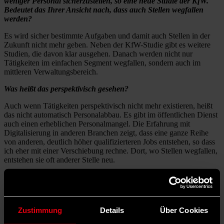
weniger Personal sicherzustellen, so eine neue Studie der KfW.
Bedeutet das Ihrer Ansicht nach, dass auch Stellen wegfallen
werden?
Es wird sicher bestimmte Aufgaben und damit auch Stellen in der
Zukunft nicht mehr geben. Neben der KfW-Studie gibt es weitere
Studien, die davon klar ausgehen. Danach werden nicht nur
Tätigkeiten im einfachen Segment wegfallen, sondern auch im
mittleren Verwaltungsbereich.
Was heißt das perspektivisch gesehen?
Auch wenn Tätigkeiten perspektivisch nicht mehr existieren, heißt
das nicht automatisch Personalabbau. Es gibt im öffentlichen Dienst
auch einen erheblichen Personalmangel. Die Erfahrung mit
Digitalisierung in anderen Branchen zeigt, dass eine ganze Reihe
von anderen, deutlich höher qualifizierteren Jobs entstehen, so dass
ich eher mit einer Verschiebung rechne. Dort, wo Stellen wegfallen,
entstehen sie oft anderer Stelle neu.
Wie nimmt man die konkret betroffenen Mitarbeitenden mit?
Inwieweit ist es möglich, das vorhandene Personal dafür zu
qualifizieren?
Zustimmung
Details
Über Cookies
Es werden in der Regel andere Qualifikationen benötigt, die
erworben werden müssen. Das ist vielfach eine Herausforderung,