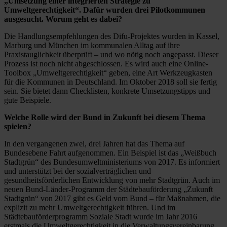
„Umsetzung einer integrierten Strategie zu
Umweltgerechtigkeit“. Dafür wurden drei Pilotkommunen
ausgesucht. Worum geht es dabei?
Die Handlungsempfehlungen des Difu-Projektes wurden in Kassel,
Marburg und München im kommunalen Alltag auf ihre
Praxistauglichkeit überprüft – und wo nötig noch angepasst. Dieser
Prozess ist noch nicht abgeschlossen. Es wird auch eine Online-
Toolbox „Umweltgerechtigkeit“ geben, eine Art Werkzeugkasten
für die Kommunen in Deutschland. Im Oktober 2018 soll sie fertig
sein. Sie bietet dann Checklisten, konkrete Umsetzungstipps und
gute Beispiele.
Welche Rolle wird der Bund in Zukunft bei diesem Thema
spielen?
In den vergangenen zwei, drei Jahren hat das Thema auf
Bundesebene Fahrt aufgenommen. Ein Beispiel ist das „Weißbuch
Stadtgrün“ des Bundesumweltministeriums von 2017. Es informiert
und unterstützt bei der sozialverträglichen und
gesundheitsförderlichen Entwicklung von mehr Stadtgrün. Auch im
neuen Bund-Länder-Programm der Städtebauförderung „Zukunft
Stadtgrün“ von 2017 gibt es Geld vom Bund – für Maßnahmen, die
explizit zu mehr Umweltgerechtigkeit führen. Und im
Städtebauförderprogramm Soziale Stadt wurde im Jahr 2016
erstmals die Umweltgerechtigkeit in die Verwaltungsvereinbarung