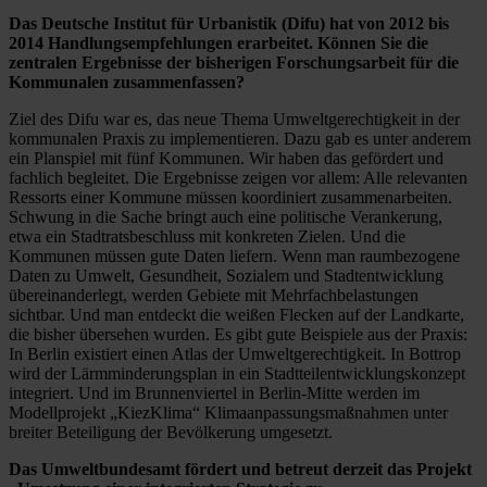
Das Deutsche Institut für Urbanistik (Difu) hat von 2012 bis
2014 Handlungsempfehlungen erarbeitet. Können Sie die
zentralen Ergebnisse der bisherigen Forschungsarbeit für die
Kommunalen zusammenfassen?
Ziel des Difu war es, das neue Thema Umweltgerechtigkeit in der
kommunalen Praxis zu implementieren. Dazu gab es unter anderem
ein Planspiel mit fünf Kommunen. Wir haben das gefördert und
fachlich begleitet. Die Ergebnisse zeigen vor allem: Alle relevanten
Ressorts einer Kommune müssen koordiniert zusammenarbeiten.
Schwung in die Sache bringt auch eine politische Verankerung,
etwa ein Stadtratsbeschluss mit konkreten Zielen. Und die
Kommunen müssen gute Daten liefern. Wenn man raumbezogene
Daten zu Umwelt, Gesundheit, Sozialem und Stadtentwicklung
übereinanderlegt, werden Gebiete mit Mehrfachbelastungen
sichtbar. Und man entdeckt die weißen Flecken auf der Landkarte,
die bisher übersehen wurden. Es gibt gute Beispiele aus der Praxis:
In Berlin existiert einen Atlas der Umweltgerechtigkeit. In Bottrop
wird der Lärmminderungsplan in ein Stadtteilentwicklungskonzept
integriert. Und im Brunnenviertel in Berlin-Mitte werden im
Modellprojekt „KiezKlima“ Klimaanpassungsmaßnahmen unter
breiter Beteiligung der Bevölkerung umgesetzt.
Das Umweltbundesamt fördert und betreut derzeit das Projekt