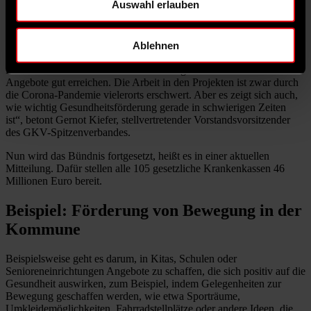
Auswahl erlauben
Seit dem Jahr 2019 gibt es das Bündnis für Gesundheit der
gesetzlichen Krankenversicherungen, um Strukturen aufzubauen,
die förderlich für die Gesundheit sind. „Die Zusammenarbeit mit
den Städten und Kreisen ist ein zentrales Anliegen der gesetzlichen
Ablehnen
Krankenkassen, denn Kommunen können insbesondere Menschen
in belastenden Lebenssituationen durch gesundheitsfördernde
Angebote gut erreichen. Die Arbeit in den Projekten ist zwar durch
die Corona-Pandemie vielerorts erschwert. Aber es zeigt sich auch,
wie wichtig Gesundheitsförderung gerade in schwierigen Zeiten
ist“, betont Gernot Kiefer, stellvertretender Vorstandsvorsitzender
des GKV-Spitzenverbandes.
Nun wird das Bündnis fortgesetzt, heißt es in einer aktuellen
Mitteilung. Dafür stellen alle 105 gesetzliche Krankenkassen 46
Millionen Euro bereit.
Beispiel: Förderung von Bewegung in der
Kommune
Beispielsweise geht es darum, in Kitas, Schulen oder
Senioreneinrichtungen Angebote zu schaffen, die sich positiv auf die
Gesundheit auswirken, zum Beispiel, indem Gelegenheiten zur
Bewegung geschaffen werden, wie etwa Sporträume,
Umkleidemöglichkeiten, Fahrradstellplätze oder andere Ideen, die