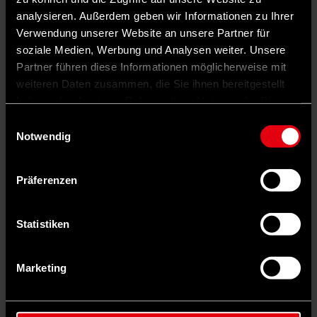
analysieren. Außerdem geben wir Informationen zu Ihrer
Verwendung unserer Website an unsere Partner für
soziale Medien, Werbung und Analysen weiter. Unsere
Partner führen diese Informationen möglicherweise mit
weiteren Daten zusammen, die Sie ihnen bereitgestellt
haben oder die sie im Rahmen Ihrer Nutzung der Dienste
gesammelt haben.
Einwilligungsauswahl
Notwendig
Präferenzen
Auf X teilen
Statistiken
0 Kommentare
Teilen
Dark Mode
Marketing
In Niedersachsen gelten ab Mittwoch verschärfte Corona-
Bedingungen. In der Region Hannover liegt die Quote der