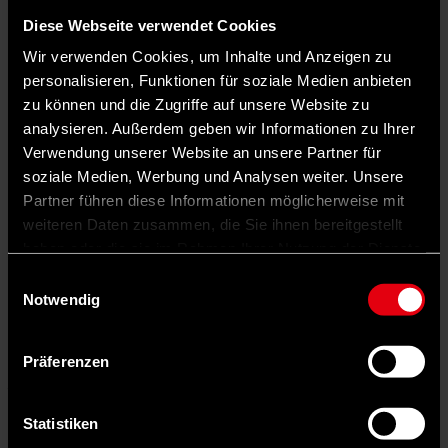
Diese Webseite verwendet Cookies
Wir verwenden Cookies, um Inhalte und Anzeigen zu
personalisieren, Funktionen für soziale Medien anbieten
zu können und die Zugriffe auf unsere Website zu
analysieren. Außerdem geben wir Informationen zu Ihrer
Verwendung unserer Website an unsere Partner für
soziale Medien, Werbung und Analysen weiter. Unsere
Partner führen diese Informationen möglicherweise mit
weiteren Daten zusammen, die Sie ihnen bereitgestellt
haben oder die sie im Rahmen Ihrer Nutzung der Dienste
Auf X teilen
gesammelt haben.
Einwilligungsauswahl
Notwendig
0 Kommentare
Teilen
Dark Mode
Präferenzen
Sicherheitsauflagen bringen Vereinsvorstände gehörig ins Schwitzen
– besonders wenn sie die Kosten einer Großveranstaltung
kalkulieren. Ohne externe Dienstleister sind mittlerweile sämtliche
Vorschriften kaum einzuhalten. Seit die Terrorgefahr wächst, muss
Statistiken
zumindest in größeren Städten Wachpersonal bezahlt werden. Der