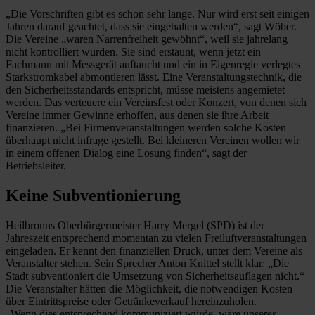
„Die Vorschriften gibt es schon sehr lange. Nur wird erst seit einigen
Jahren darauf geachtet, dass sie eingehalten werden“, sagt Wöber.
Die Vereine „waren Narrenfreiheit gewöhnt“, weil sie jahrelang
nicht kontrolliert wurden. Sie sind erstaunt, wenn jetzt ein
Fachmann mit Messgerät auftaucht und ein in Eigenregie verlegtes
Starkstromkabel abmontieren lässt. Eine Veranstaltungstechnik, die
den Sicherheitsstandards entspricht, müsse meistens angemietet
werden. Das verteuere ein Vereinsfest oder Konzert, von denen sich
Vereine immer Gewinne erhoffen, aus denen sie ihre Arbeit
finanzieren. „Bei Firmenveranstaltungen werden solche Kosten
überhaupt nicht infrage gestellt. Bei kleineren Vereinen wollen wir
in einem offenen Dialog eine Lösung finden“, sagt der
Betriebsleiter.
Keine Subventionierung
Heilbronns Oberbürgermeister Harry Mergel (SPD) ist der
Jahreszeit entsprechend momentan zu vielen Freiluftveranstaltungen
eingeladen. Er kennt den finanziellen Druck, unter dem Vereine als
Veranstalter stehen. Sein Sprecher Anton Knittel stellt klar: „Die
Stadt subventioniert die Umsetzung von Sicherheitsauflagen nicht.“
Die Veranstalter hätten die Möglichkeit, die notwendigen Kosten
über Eintrittspreise oder Getränkeverkauf hereinzuholen.
„Wenn dies entsprechend kommuniziert würde, wäre unseres