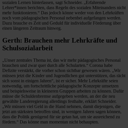
sozialen Lernen hinterlassen, sagt Schneider. „Erfahrende
Lehrer*innen berichten, dass Regeln des sozialen Miteinanders nicht
mehr funktionieren.“ Das jedoch könne weder von den Lehrkräften
noch vom pädagogischen Personal nebenbei aufgefangen werden.
Dazu brauche es Zeit und Geduld für individuelle Förderung über
einen längeren Zeitraum hinweg.
Gerth: Brauchen mehr Lehrkräfte und
Schulsozialarbeit
„Unser zentrales Thema ist, das wir mehr pädagogisches Personal
brauchen und zwar quer durch alle Schularten.“ Corona habe
Defizite verstärkt, die vorher schon sichtbar gewesen wären. „Wir
müssen jetzt die Kinder und Jugendlichen gut unterstützen, das rächt
sich sonst in einigen Jahren“, ist er sicher. Mehr Lehrkräfte seien
notwendig, um fortschrittliche pädagogische Konzepte umsetzen
und beispielsweise in kleineren Gruppen arbeiten zu können. Dafür
müsse die Schuldenbremse aufgegeben werden, an der die neu
gewählte Landeregierung allerdings festhalte, erklärt Schneider.
„Wir müssen viel Geld in die Hand nehmen, damit diejenigen, die
jetzt am stärksten betroffen sind, in wenigen Jahren sagen können,
dass die Politik genügend für sie getan hat, um sie ausreichend zu
fördern.“ Das könne man momentan nicht behaupten.