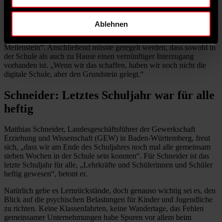
hätte man doch längst anpacken können“. Den Frust vieler
Schüler*innen könne er gut nachvollziehen, erklärt er. Dabei
brauche es seiner Meinung nach aktuell keine große Revolution.
Ablehnen
„Wenn wir endlich sagen könnten, dass alle Schülerinnen und
Schüler ein funktionsfähiges Endgerät haben, wäre das schon ein
Meilenstein“. Anschließend müsste geregelt werden, dass sowohl in
der Schule als auch zu Hause einen vernünftiger Interzugang
vorhanden ist. „Wenn wir das schaffen, haben wir noch nicht die
digitale Schule, aber den Grundstein gelegt.“ ­
Schneider: Letztes Schuljahr war für alle
heftig
Matthias Schneider, Landesgeschäftsführer der Gewerkschaft
Erziehung und Wissenschaft (GEW) in Baden-Württemberg, freut
sich, „dass wir am Ende des Schuljahres noch mal alle gemeinsam
sieben Wochen in der Schule sein konnten“. Für Schneider ist das
letzte Schuljahr für alle, „Lehrkräfte und Schülerinnen und Schüler
heftig gewesen“, betont er.
Natürlich gebe es Lernrückstände, doch genauso wichtig sei es, den
Blick auf die psychischen Belastungen für Kinder und Jugendliche
zu richten. Keine Klassenfahrten, keine Wandertage, das Fehlen
gemeinsamer Unternehmungen habe Spuren vor allem beim