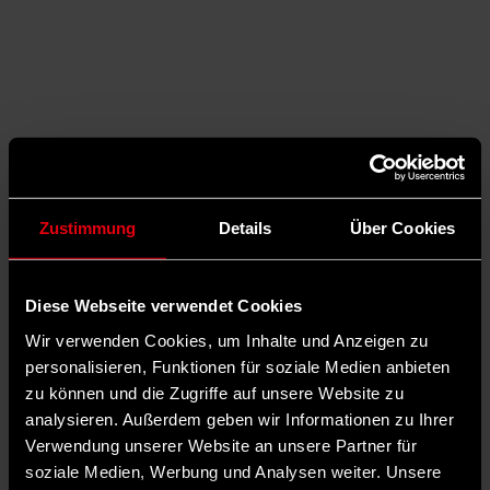
Zustimmung
Details
Über Cookies
Diese Webseite verwendet Cookies
Wir verwenden Cookies, um Inhalte und Anzeigen zu
Auf X teilen
personalisieren, Funktionen für soziale Medien anbieten
zu können und die Zugriffe auf unsere Website zu
0 Kommentare
Teilen
Dark Mode
analysieren. Außerdem geben wir Informationen zu Ihrer
Verwendung unserer Website an unsere Partner für
Ob es im kommenden Schuljahr eine Rückkehr zum
soziale Medien, Werbung und Analysen weiter. Unsere
Präsenzunterricht geben kann, scheint aktuell in erster Linie von der