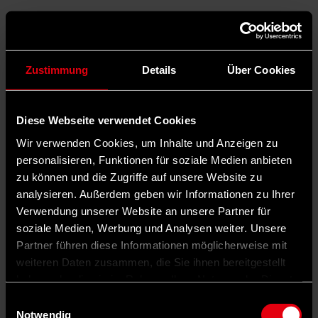
Zustimmung
Details
Über Cookies
Diese Webseite verwendet Cookies
Wir verwenden Cookies, um Inhalte und Anzeigen zu
personalisieren, Funktionen für soziale Medien anbieten
zu können und die Zugriffe auf unsere Website zu
analysieren. Außerdem geben wir Informationen zu Ihrer
Verwendung unserer Website an unsere Partner für
soziale Medien, Werbung und Analysen weiter. Unsere
Partner führen diese Informationen möglicherweise mit
Auf X teilen
weiteren Daten zusammen, die Sie ihnen bereitgestellt
haben oder die sie im Rahmen Ihrer Nutzung der Dienste
0 Kommentare
Teilen
Dark Mode
gesammelt haben.
Einwilligungsauswahl
Notwendig