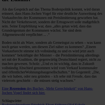
Als das Gespräch auf das Thema Bodenpolitik kommt, wird daran
erinnert, dass Hans-Jochen Vogel für eine deutliche Ausweitung des
Vorkaufrechts der Kommunen mit Preislimitierung geworben hat.
Nicht der Verkehrswert, sondern der Ertragswert solle maßgeblich
sein. Seine Empfehlung war, dass „alles getan wird, dass das
Grundeigentum der Kommunen wächst. Sie sind dem
Allgemeinwohl verpflichtet ... .“
Boden nicht als Ware, sondern als Gemeingut zu sehen – was kann
noch getan werden, um diesem Ziel näher zu kommen? „Einem
Vorkaufsrecht stimme ich vollständig zu und es wird jetzt auch
kommen“ bekräftigte der Minister – die Preislimitierung allerdings
sei mit der Koalition, die gegenwärtig Deutschland regiert, nicht zu
machen gewesen. Scholz: „Und es ist wichtig, dass in Zukunft
vollständig Abschied genommen wird vom Verkauf kommunaler
und öffentlicherWohnungsbaugesellschaften.“ Im Gegenteil: „Die,
die wir haben, oder neu gründen – ich sehe mit Freude, dass das
vielerorts geschieht – die müssen stetig wachsen.“
Eine
Rezension
des Buches „Mehr Gerechtigkeit“ von Hans-
Jochen Vogel findet sich hier.
Schlagwörter
Bodenrechtsreform
Friedrich-Ebert-Stiftung Olaf Scholz