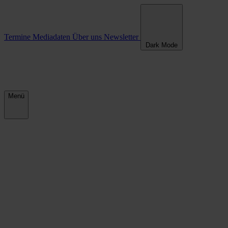
Erinnerung in den Kommunen
Termine
Mediadaten
Über uns
Newsletter
Dark Mode
Menü