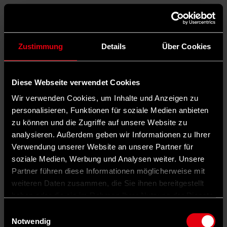
Aktuelles
„Die Stiftung soll Demokratie vor Ort erlebbar
Zustimmung
Details
Über Cookies
machen“
Der Bundestag befasst sich mit der Gründung einer „Stiftung Orte
der deutschen Demokratiegeschichte“. Worum es geht, erklärt die
Diese Webseite verwendet Cookies
SPD-Bundestagsabgeordnete Marianne Schieder im Interview.
Carl-Friedrich Höck
· 23. April 2021 13:18:00
Wir verwenden Cookies, um Inhalte und Anzeigen zu
personalisieren, Funktionen für soziale Medien anbieten
Lokal handeln - versöhnend wirken
zu können und die Zugriffe auf unsere Website zu
analysieren. Außerdem geben wir Informationen zu Ihrer
Jahrelange Verhandlungen zwischen Namibia und Deutschland zur
Verwendung unserer Website an unsere Partner für
Aufarbeitung der Kolonialzeit und des Völkermords zu Beginn des
soziale Medien, Werbung und Analysen weiter. Unsere
vergangenen Jahrhunderts könnten vor dem Abschluß stehen. Den
beginnenden Versöhungsprozess können auch die Kommunen
Partner führen diese Informationen möglicherweise mit
unterstützen. Heiner Naumann, ehemaliger Leiter des Büros der
weiteren Daten zusammen, die Sie ihnen bereitgestellt
Friedrich-Ebert-Stiftung in Windhoek hält ein Plädoyer für deutsch-
haben oder die sie im Rahmen Ihrer Nutzung der Dienste
namibische Städtepartnerschaften.
Karin Billanitsch
· 6. April 2021 15:49:22
gesammelt haben.
Einwilligungsauswahl
Notwendig