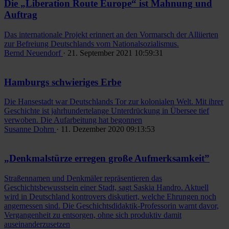
Die „Liberation Route Europe“ ist Mahnung und
Auftrag
Das internationale Projekt erinnert an den Vormarsch der Alliierten
zur Befreiung Deutschlands vom Nationalsozialismus.
Bernd Neuendorf
· 21. September 2021 10:59:31
Hamburgs schwieriges Erbe
Die Hansestadt war Deutschlands Tor zur kolonialen Welt. Mit ihrer
Geschichte ist jahrhundertelange Unterdrückung in Übersee tief
verwoben. Die Aufarbeitung hat begonnen
Susanne Dohrn
· 11. Dezember 2020 09:13:53
„Denkmalstürze erregen große Aufmerksamkeit”
Straßennamen und Denkmäler repräsentieren das
Geschichtsbewusstsein einer Stadt, sagt Saskia Handro. Aktuell
wird in Deutschland kontrovers diskutiert, welche Ehrungen noch
angemessen sind. Die Geschichtsdidaktik-Professorin warnt davor,
Vergangenheit zu entsorgen, ohne sich produktiv damit
auseinanderzusetzen