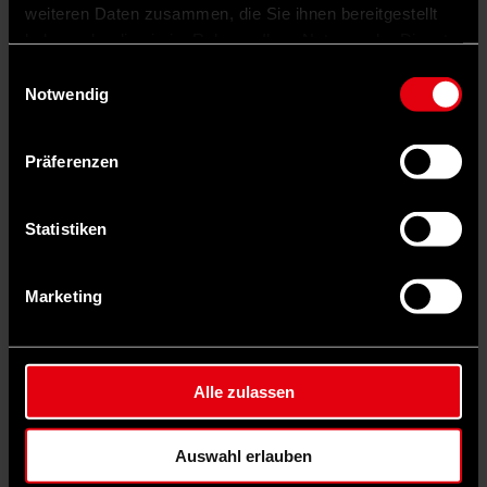
weiteren Daten zusammen, die Sie ihnen bereitgestellt
haben oder die sie im Rahmen Ihrer Nutzung der Dienste
gesammelt haben.
Einwilligungsauswahl
Notwendig
Präferenzen
Statistiken
Marketing
Auf X teilen
Alle zulassen
0 Kommentare
Teilen
Dark Mode
Auswahl erlauben
©