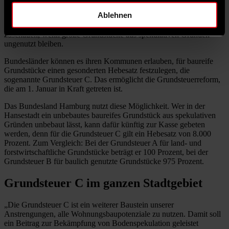
Stock.Adobe.com/Carol_Anne
Ablehnen
Bauland ist in Hamburg rar. Deshalb will die Stadt nicht tatenlos
zuschauen, wenn große Grundstücke aus spekulativen Gründen
ungenutzt bleiben.
Bundesländer können es ihren Kommunen erlauben, für baureife
Grundstücke einen gesonderten Hebesatz festzulegen, die
sogenannte Grundsteuer C. Das ermöglicht die Grundsteuerreform,
die am 1. ­Januar in Kraft getreten ist.
Das Bundesland Hamburg nutzt diese Möglichkeit. Wer in der
Hansestadt ein unbebautes baureifes Grundstück aus spekulativen
Gründen unbebaut lässt, kann dafür künftig zur Kasse gebeten
werden, denn für die Grundsteuer C gilt ein Hebesatz von 8.000
Prozent. Zum Vergleich: Bei der Grundsteuer A für land- und
forstwirtschaftliche Grundstücke beträgt er 100 Prozent, bei der
Grundsteuer B für baulich genutzte Grundstücke 975 Prozent.
Grundsteuer C im ganzen Stadtgebiet
„Die Grundsteuer C ist ein weiterer Baustein unserer
Anstrengungen, ­alle Wohnungsbaupotenziale zu nutzen. Damit soll
ein Beitrag zur Bekämpfung von Bodenspekulation geleistet