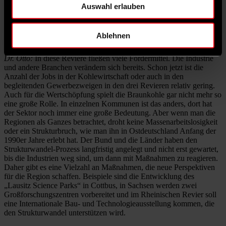
meine ich die Kommunen, die Unternehmen und auch die
Auswahl erlauben
Bevölkerung. Sie müssen den Strukturwandel als Aufbruch
begreifen.
Ablehnen
Was spricht dafür, dass das gelingt?
Dr. Otto:
In diese Reviere fließen viele Fördermittel. Die Industrie
und andere Branchen verändern sich bereits. Schon jetzt ist die
Anzahl der Jobs in der Kohlewirtschaft oder auch in den
begleitenden Gewerbezweigen in den drei Revieren relativ gering.
Auch für die Wertschöpfung spielt die Braunkohle gar nicht mehr so
eine große Rolle. In einzelnen Kommunen ist das anders, dort hat
der Sektor noch immer eine große Bedeutung. Aber wenn man die
Regionen als Ganzes betrachtet, droht keine Massenarbeitslosigkeit
oder ein Strukturbruch, wie man ihn in Ostdeutschland Anfang der
1990er Jahre erlebt hat. Der Bund und die Länder haben den
Strukturwandel-Prozess langfristig angelegt und nicht erst gewartet,
bis die Industrien weg sind, um dann mit Maßnahmen zu reagieren.
Daher gibt es eine Vielzahl an Maßnahmen, die neue Perspektiven
für die Region schaffen. Beispiele sind die Entwicklung des
„Lausitz Science Parks“ in Cottbus, in Sachsen werden zwei
Großforschungszentren vorbereitet und im Rheinischen Revier soll
eine Internationale Bau- und Technologieausstellung kommen, die
den Strukturwandel unterstützen wird.