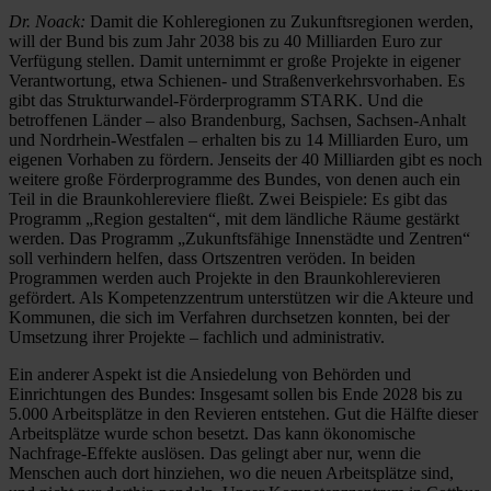
Dr. Noack:
Damit die Kohleregionen zu Zukunftsregionen werden,
will der Bund bis zum Jahr 2038 bis zu 40 Milliarden Euro zur
Verfügung stellen. Damit unternimmt er große Projekte in eigener
Verantwortung, etwa Schienen- und Straßenverkehrsvorhaben. Es
gibt das Strukturwandel-Förderprogramm STARK. Und die
betroffenen Länder – also Brandenburg, Sachsen, Sachsen-Anhalt
und Nordrhein-Westfalen – erhalten bis zu 14 Milliarden Euro, um
eigenen Vorhaben zu fördern. Jenseits der 40 Milliarden gibt es noch
weitere große Förderprogramme des Bundes, von denen auch ein
Teil in die Braunkohlereviere fließt. Zwei Beispiele: Es gibt das
Programm „Region gestalten“, mit dem ländliche Räume gestärkt
werden. Das Programm „Zukunftsfähige Innenstädte und Zentren“
soll verhindern helfen, dass Ortszentren veröden. In ­beiden
Programmen werden auch ­Projekte in den Braunkohlerevieren
gefördert. Als Kompetenzzentrum unterstützen wir die Akteure und
Kommunen, die sich im Verfahren durchsetzen ­konnten, bei der
Umsetzung ihrer Projekte – fachlich und administrativ.
Ein anderer Aspekt ist die Ansiedelung von Behörden und
Einrichtungen des Bundes: Insgesamt sollen bis Ende 2028 bis zu
5.000 Arbeitsplätze in den Revieren entstehen. Gut die Hälfte dieser
Arbeitsplätze wurde schon besetzt. Das kann ökonomische
Nachfrage-Effekte auslösen. Das gelingt aber nur, wenn die
Menschen auch dort hinziehen, wo die neuen Arbeitsplätze sind,