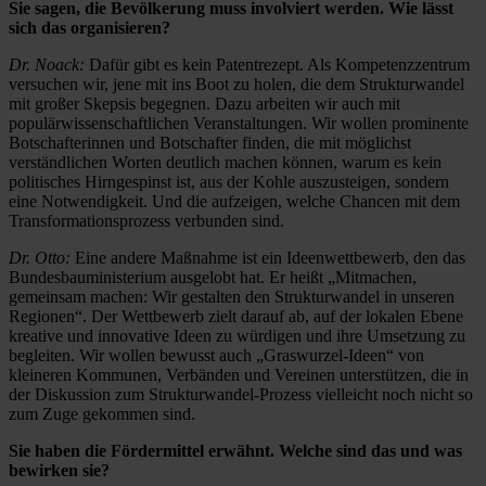
Sie sagen, die Bevölkerung muss ­involviert werden. Wie lässt
sich das organisieren?
Dr. Noack:
Dafür gibt es kein Patent­rezept. Als Kompetenzzentrum
versuchen wir, ­jene mit ins Boot zu holen, die dem Strukturwandel
mit großer Skepsis begegnen. Dazu arbeiten wir auch mit
populärwissenschaftlichen Veranstaltungen. Wir wollen prominente
Botschafterinnen und Botschafter finden, die mit möglichst
verständlichen Worten deutlich machen können, warum es kein
politisches Hirngespinst ist, aus der Kohle auszusteigen, sondern
eine Notwendigkeit. Und die aufzeigen, welche Chancen mit dem
Transformationsprozess verbunden sind.
Dr. Otto:
Eine andere Maßnahme ist ein Ideenwettbewerb, den das
Bundesbauministerium ausgelobt hat. Er heißt „Mitmachen,
gemeinsam machen: Wir gestalten den Strukturwandel in unseren
Regionen“. Der Wettbewerb zielt darauf ab, auf der lokalen Ebene
kreative und innovative Ideen zu würdigen und ihre Umsetzung zu
begleiten. Wir wollen bewusst auch „Graswurzel-Ideen“ von
kleineren Kommunen, Verbänden und Vereinen unterstützen, die in
der Diskussion zum Strukturwandel-Prozess vielleicht noch nicht so
zum Zuge gekommen sind.
Sie haben die Fördermittel erwähnt. Welche sind das und was
bewirken sie?