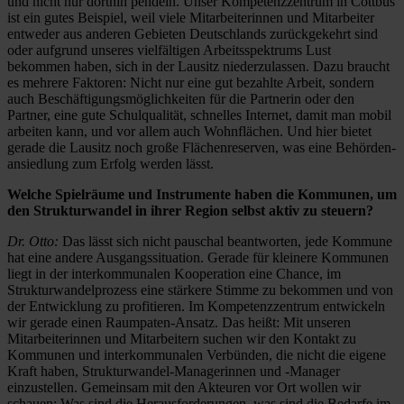
und nicht nur dorthin pendeln. Unser Kompetenzzentrum in Cottbus
ist ein gutes Beispiel, weil viele Mitarbeiterinnen und Mitarbeiter
entweder aus anderen Gebieten Deutschlands zurückgekehrt sind
oder aufgrund unseres vielfältigen Arbeitsspektrums Lust
bekommen haben, sich in der Lausitz niederzulassen. Dazu braucht
es mehrere Faktoren: Nicht nur eine gut bezahlte Arbeit, sondern
auch Beschäftigungsmöglichkeiten für die Partnerin oder den
Partner, eine gute Schulqualität, schnelles Internet, damit man mobil
arbeiten kann, und vor allem auch Wohnflächen. Und hier bietet
gerade die Lausitz noch große Flächenreserven, was eine Behörden­
ansiedlung zum Erfolg werden lässt.
Welche Spielräume und Instrumente haben die Kommunen, um
den Strukturwandel in ihrer Region selbst aktiv zu steuern?
Dr. Otto:
Das lässt sich nicht pauschal beantworten, jede Kommune
hat eine andere Ausgangssituation. Gerade für kleinere Kommunen
liegt in der interkommunalen Kooperation eine Chance, im
Strukturwandelprozess eine stärkere Stimme zu bekommen und von
der Entwicklung zu profitieren. Im Kompetenzzentrum entwickeln
wir gerade einen Raumpaten-Ansatz. Das heißt: Mit unseren
Mitarbeiterinnen und Mitarbeitern suchen wir den Kontakt zu
Kommunen und interkommunalen Verbünden, die nicht die eigene
Kraft haben, Strukturwandel-Managerinnen und -Manager
einzustellen. Gemeinsam mit den ­Akteuren vor Ort wollen wir
schauen: Was sind die ­Herausforderungen, was sind die Bedarfe im