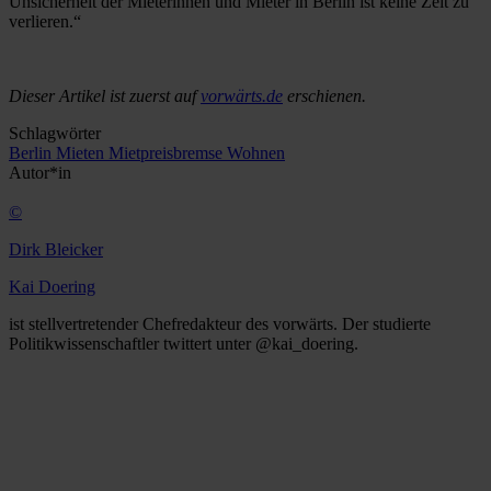
Unsicherheit der Mieterinnen und Mieter in Berlin ist keine Zeit zu
verlieren.“
Dieser Artikel ist zuerst auf
vorwärts.de
erschienen.
Schlagwörter
Berlin
Mieten
Mietpreisbremse
Wohnen
Autor*in
©
Dirk Bleicker
Kai Doering
ist stellvertretender Chefredakteur des vorwärts. Der studierte
Politikwissenschaftler twittert unter @kai_doering.