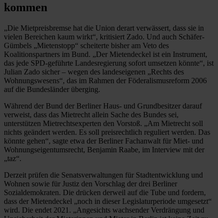
kommen
„Die Mietpreisbremse hat die Union derart verwässert, dass sie in
vielen Bereichen kaum wirkt“, kritisiert Zado. Und auch Schäfer-
Gümbels „Mietenstopp“ scheiterte bisher am Veto des
Koalitionspartners im Bund. „Der Mietendeckel ist ein Instrument,
das jede SPD-geführte Landesregierung sofort umsetzen könnte“, ist
Julian Zado sicher – wegen des landeseigenen „Rechts des
Wohnungswesens“, das im Rahmen der Föderalismusreform 2006
auf die Bundesländer überging.
Während der Bund der Berliner Haus- und Grundbesitzer darauf
verweist, dass das Mietrecht allein Sache des Bundes sei,
unterstützen Mietrechtsexperten den Vorstoß. „Am Mietrecht soll
nichts geändert werden. Es soll preisrechtlich reguliert werden. Das
könnte gehen“, sagte etwa der Berliner Fachanwalt für Miet- und
Wohnungseigentumsrecht, Benjamin Raabe, im Interview mit der
„taz“.
Derzeit prüfen die Senatsverwaltungen für Stadtentwicklung und
Wohnen sowie für Justiz den Vorschlag der drei Berliner
Sozialdemokraten. Die drücken derweil auf die Tube und fordern,
dass der Mietendeckel „noch in dieser Legislaturperiode umgesetzt“
wird. Die endet 2021. „Angesichts wachsender Verdrängung und