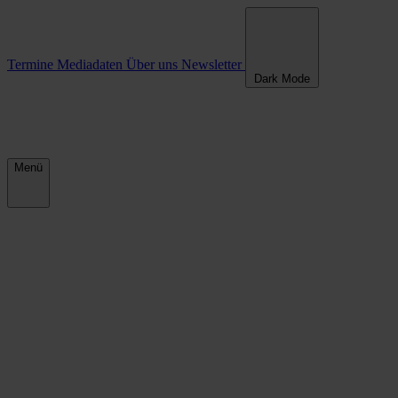
Kommunalparlamente und Bürgerbeteilig
Termine
Mediadaten
Über uns
Newsletter
Dark Mode
Menü