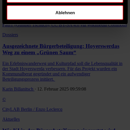
Andreas Paust
· 12. Februar 2025 10:07:49
Ablehnen
©
PaulT (Gunther Tschuch), CC BY-SA 4.0 via Wikimedia Commons
Dossiers
Ausgezeichnete Bürgerbeteiligung: Hoyerswerdas
Weg zu einem „Grünen Saum“
Ein Erlebniswanderweg und Kulturpfad soll die Lebensqualität in
der Stadt Hoyerswerda verbessern. Für das Projekt wurden ein
Kommunalberat gegründet und ein aufwendiger
Beteiligungsprozess initiiert.
Karin Billanitsch
· 12. Februar 2025 09:59:08
©
CityLAB Berlin / Enzo Leclercq
Aktuelles