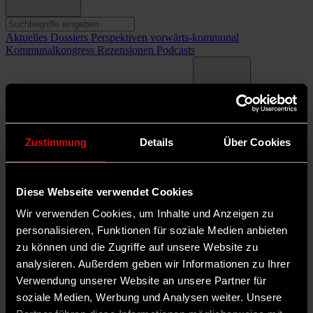
Aktuelles
Dossiers
Perspektiven
vorwärts-kommunal
Kommunalkongress
Rezensionen
Podcasts
Termine
Mediadaten
Über uns
Newsletter
Dark Mode
Kommunalparlamente und Bürgerbeteiligung
Zustimmung
Details
Über Cookies
©
Ute Grabowsky/photothek.de
Diese Webseite verwendet Cookies
In den Kreistagen, Stadt- und Gemeinderäten wird demokratisch
über die Zukunft der Kommunen entschieden. Die kommunale
Wir verwenden Cookies, um Inhalte und Anzeigen zu
Ebene gilt als besonders bürger*innennah. Wie gelingt gute
personalisieren, Funktionen für soziale Medien anbieten
Bürgerbeteiligung? Und was macht eine gute und moderne
zu können und die Zugriffe auf unsere Website zu
Ratsarbeit aus? Unser Dossier geht diesen Fragen nach.
analysieren. Außerdem geben wir Informationen zu Ihrer
Verwendung unserer Website an unsere Partner für
©
soziale Medien, Werbung und Analysen weiter. Unsere
Thomas Imo