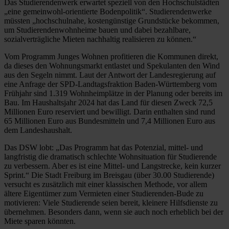
Das Studierendenwerk erwartet speziell von den Hochschulstädten
„eine gemeinwohl-orientierte Bodenpolitik“. Studierendenwerke
müssten „hochschulnahe, kostengünstige Grundstücke bekommen,
um Studierendenwohnheime bauen und dabei bezahlbare,
sozialverträgliche Mieten nachhaltig realisieren zu können.“
Vom Programm Junges Wohnen profitieren die Kommunen direkt,
da dieses den Wohnungsmarkt entlastet und Spekulanten den Wind
aus den Segeln nimmt. Laut der Antwort der Landesregierung auf
eine Anfrage der SPD-Landtagsfraktion Baden-Württemberg vom
Frühjahr sind 1.319 Wohnheimplätze in der Planung oder bereits im
Bau. Im Haushaltsjahr 2024 hat das Land für diesen Zweck 72,5
Millionen Euro reserviert und bewilligt. Darin enthalten sind rund
65 Millionen Euro aus Bundesmitteln und 7,4 Millionen Euro aus
dem Landeshaushalt.
Das DSW lobt: „Das Programm hat das Potenzial, mittel- und
langfristig die dramatisch schlechte Wohnsituation für Studierende
zu verbessern. Aber es ist eine Mittel- und Langstrecke, kein kurzer
Sprint.“ Die Stadt Freiburg im Breisgau (über 30.00 Studierende)
versucht es zusätzlich mit einer klassischen Methode, vor allem
ältere Eigentümer zum Vermieten einer Studierenden-Bude zu
motivieren: Viele Studierende seien bereit, kleinere Hilfsdienste zu
übernehmen. Besonders dann, wenn sie auch noch erheblich bei der
Miete sparen könnten.