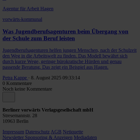
Agentur für Arbeit Hagen
vorwärts-kommunal
Was Jugendberufsagenturen beim Übergang von
der Schule zum Beruf leisten
Jugendberufsagenturen helfen jungen Menschen, nach der Schulzeit
den Weg in die Arbeitswelt zu finden. Das Modell bewährt sich
durch kurze Wege, geringe bürokratische Hürden und genau
passende Beratung. Das zeigt ein Beispiel aus Hagen.
Petra Kappe
· 8. August 2025 09:33:14
0 Kommentare
Noch keine Kommentare
Berliner vorwärts Verlagsgesellschaft mbH
Stresemannstr. 28
10963 Berlin
Impressum
Datenschutz
AGB
Netiquette
Newsletter
Sponsoring & Anzeigen
Mediadaten