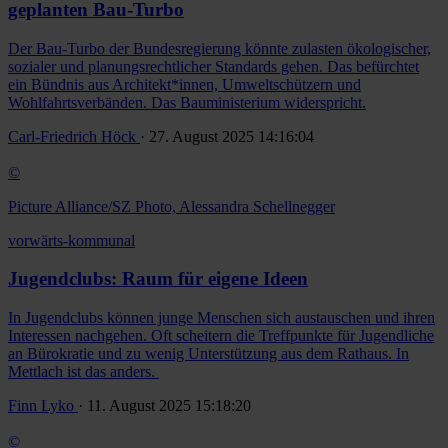
geplanten Bau-Turbo
Der Bau-Turbo der Bundesregierung könnte zulasten ökologischer,
sozialer und planungsrechtlicher Standards gehen. Das befürchtet
ein Bündnis aus Architekt*innen, Umweltschützern und
Wohlfahrtsverbänden. Das Bauministerium widerspricht.
Carl-Friedrich Höck
· 27. August 2025 14:16:04
©
Picture Alliance/SZ Photo, Alessandra Schellnegger
vorwärts-kommunal
Jugendclubs: Raum für eigene Ideen
In Jugendclubs können junge Menschen sich austauschen und ihren
Interessen nachgehen. Oft scheitern die Treffpunkte für Jugendliche
an Bürokratie und zu wenig Unterstützung aus dem Rathaus. In
Mettlach ist das anders.
Finn Lyko
· 11. August 2025 15:18:20
©